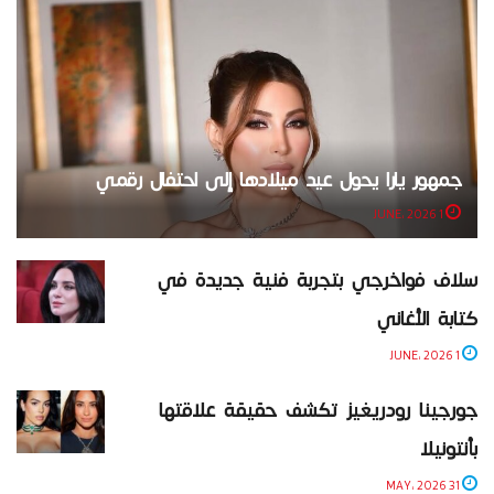
جمهور يارا يحول عيد ميلادها إلى احتفال رقمي
1 JUNE، 2026
سلاف فواخرجي بتجربة فنية جديدة في
كتابة الأغاني
1 JUNE، 2026
جورجينا رودريغيز تكشف حقيقة علاقتها
بأنتونيلا
31 MAY، 2026