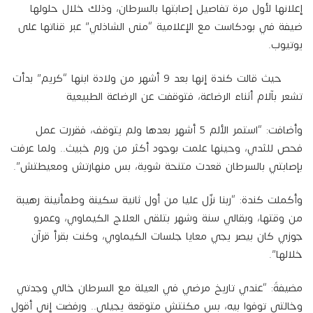
إعلانها لأول مرة تفاصيل إصابتها بالسرطان، وذلك خلال حلولها
ضيفة في بودكاست مع الإعلامية “منى الشاذلي” عبر قناتها على
يوتيوب.
حيث قالت كندة إنها بعد 9 أشهر من ولادة ابنها “كريم” بدأت
تشعر بآلام أثناء الرضاعة، فتوقفت عن الرضاعة الطبيعية
وأضافت: “استمر الألم 5 أشهر بعدها ولم يتوقف، فقررت عمل
فحص للثدي، وحينها علمت بوجود أكثر من ورم خبيث.. ولما عرفت
بإصابتي بالسرطان قعدت متنحة شوية، بس منهارتش ومعيطتش”.
وأكملت كندة: “ربنا نزّل عليا من أول ثانية سكينة وطمأنينة رهيبة
من وقتها، وبقالي سنة وشهر بتلقى العلاج الكيماوي، وعمرو
جوزي كان بيصر يجي معايا جلسات الكيماوي، وكنت بقرأ قرآن
خلالها”.
مضيفةً: “عندي تاريخ مرضي في العيلة مع السرطان خالي وجدتي
وخالتي توفوا بيه، بس مكنتش متوقعة يجيلي.. ورفضت إني أقول