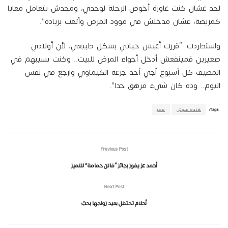
لحد عشان كنت عاوزة أخوض الرحلة لوحدي، ومحدش يتعامل معايا
كمريضة، عشان مدخلش في موود المرض وأتعب بزيادة”.
واستطردت: “قررت أعيش حياتي بشكل طبيعي، لأن أولادي
صغيرين فمينفعش أدخل أجواء المرض للبيت.. وكنت بسيبهم في
المصيف كل أسبوع آجي أخد جرعة الكيماوي وارجع في نفس
اليوم.. وده كان شيء مرهق جدا”.
Tags:
كندة علوش
مصر
Previous Post
أحمد عز يفوز بجائز “فاتن حمامة” للتميز
Next Post
أحلام تحتفل بعيد زواجها بحبّ