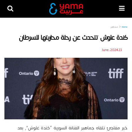
Home
مشاهير
كندة علوش تتحدث عن رحلة محاربتها للسرطان
23 June، 2024
خبر مفاجئ تلقاه جماهير الفنانة السورية “كندة علوش”, بعد