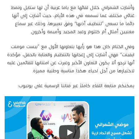
وأشارت الشمراني خلال لقائها مع ياما عربية أن لها ستايل ونمط
غنائي مختلف عما نسمعه في هذه الأيام، حيث أشارت إلى أنها
دائما ما تسعى “لتنظيف أذنها” وفق تعبيرها، وذلك عبر سماع
مغنيين أمثال أم كلثوم وعبد المجيد وأميمة وأخرون.
وفي الختام كان هذا هو رأيها بتعاونها الأول مع “بيست مومنت
ايفينت” فهي أشارت إلى إعجابها بالتنظيم والعناية بالحفل، مؤكدة
أنها ترجو ألا يكون التعاون الأخير وعبرت عن امتنانها للقائمين عليه
لاختيارها من أجل احياء هكذا مناسبة وطنية مميزة.
يمكنكم منابعة اللقاء كاملاً عبر قناتنا الرسمية على يوتيوب: