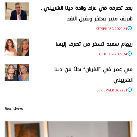
بعد تصرفه في عزاء والدة دينا الشربيني..
شريف منير يعتذر ويقبل النقد
24 SEPTEMBER، 2023
ريهام سعيد تسخر من تصرف إليسا
24 OCTOBER، 2023
مي عمر في “الغربان” بدلاً من دينا
الشربيني
21 SEPTEMBER، 2023
Recent News