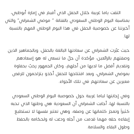
التقت ياما عربية خلال الحفل الذي أقيم في إمارة أبوظبي،
بمناسبة اليوم الوطني السعودي بالفنانة ” موضي الشمراني” والتي
أخبرتنا عن خصوصية الحفل في هذا اليوم الوطني المهم بالنسبة
لها.
حيث عبّرت الشمراني عن سعادتها البالغة بالحفل، وبالجماهير الذين
وصفتهم بالرائعين، مؤكدة أن جلّ ما تسعى له هو إسعادهم
وتقديم أفضل ما لديها من أجلهم، وكان الجمهور رحبّ بحفاوة
بموضي الشمراني، وبعد افتتاحها للحفل أخذو يتزاحمون للرقص
معبرين عن سعادتهم في تلك الأجواء.
وفي إجابتها لياما عربية حول خصوصية اليوم الوطني السعودي
بالنسبة لها، أجابت الشمراني أن السعودية هي وطنها الذي تحبه
كثيراً وتعجز كلماتها عن وصفه، وهي تعتبر نفسها لا تستطيع
إيفاءه حقه مهما قدمت من أجله ودعت له ولحكامه بالحفظ
وطول البقاء والسلامة.