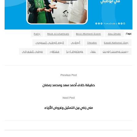
Party
Modi Alshamrani
Best Moment Event
Abu Dhabi
Tags:
Saudi National Day
Theater
أبوظبي
اليوم الوطني السعودي
بيست مومنت ايفينت
حفل
كوكاكولا ارينا
مشاهير
موضي الشمراني
Previous Post
حقيقة خلاف أحمد سعد ومحمد رمضان
Next Post
منى زكي بين التمثيل وعروض الأزياء