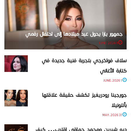
جمهور يارا يحول عيد ميلادها إلى احتفال رقمي
1 JUNE، 2026
سلاف فواخرجي بتجربة فنية جديدة في
كتابة الأغاني
1 JUNE، 2026
جورجينا رودريغيز تكشف حقيقة علاقتها
بأنتونيلا
31 MAY، 2026
ديو شيرين ومحمد حماقي اقترب… كيف