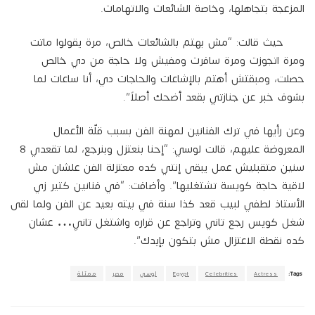
المزعجة بتجاهلها، وخاصة الشائعات والاتهامات.
حيث قالت: “مش بهتم بالشائعات خالص، مرة يقولوا ماتت
ومرة اتجوزت ومرة سافرت ومفيش ولا حاجة من دي خالص
حصلت، ومبقتش أهتم بالإشاعات والحاجات دي، أنا ساعات لما
بشوف خبر عن جنازتي بقعد أضحك أصلاً”.
وعن رأيها في ترك الفنانين لمهنة الفن بسبب قلّة الأعمال
المعروضة عليهم، قالت لوسي: “إحنا بنعتزل وبنرجع، لما تقعدي 8
سنين متقبليش عمل يبقى إنتي كده معتزلة الفن علشان مش
لاقية حاجة كويسة تشتغليها”. وأضافت: “في فنانين كتير زي
الأستاذ لطفي لبيب قعد كذا سنة في بيته بعيد عن الفن ولما لقى
شغل كويس رجع تاني وتراجع عن قراره واشتغل تانيِ… عشان
كده نقطة الاعتزال مش بتكون بإيدك”.
Tags:
Actress
Celebrities
Egypt
لوسي
مصر
ممثلة