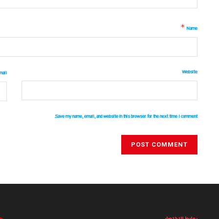
*
Name
Website
mail
Save my name, email, and website in this browser for the next time I comment.
روابط الاختصار