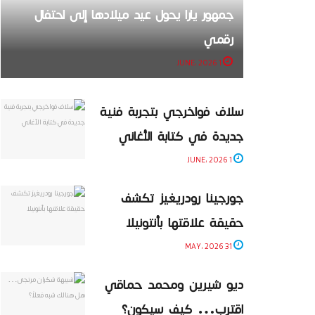
جمهور يارا يحول عيد ميلادها إلى احتفال
رقمي
1 JUNE، 2026
سلاف فواخرجي بتجربة فنية
جديدة في كتابة الأغاني
1 JUNE، 2026
جورجينا رودريغيز تكشف
حقيقة علاقتها بأنتونيلا
31 MAY، 2026
ديو شيرين ومحمد حماقي
اقترب… كيف سيكون؟