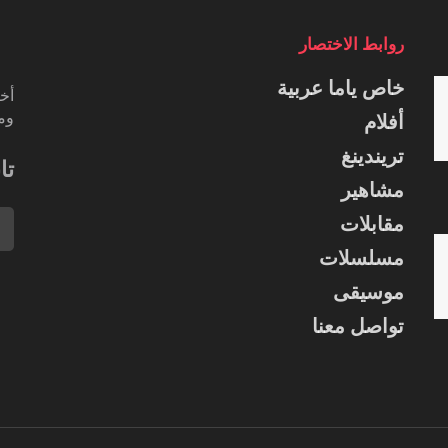
روابط الاختصار
خاص ياما عربية
أخب
ومس
أفلام
تريندينغ
تا
مشاهير
مقابلات
مسلسلات
موسيقى
تواصل معنا