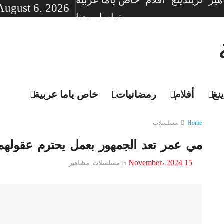
ير
تريندينغ
أفلام
خاص ياما عربية
August 6, 2026
تواصل معنا
نغ
أفلام
رمضانيات
خاص ياما عربية
Home
مسلسلات
مي عمر تعد الجمهور بعمل يحترم عقولهم
15 November، 2024
in
مسلسلات
,
مشاهير