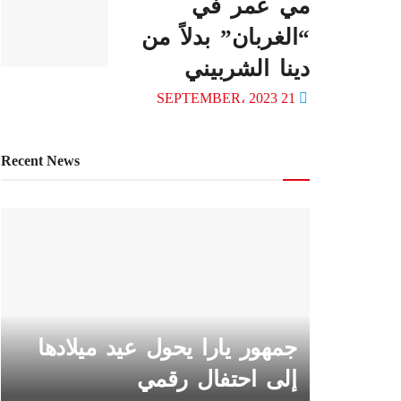
مي عمر في
“الغربان” بدلاً من
دينا الشربيني
21 SEPTEMBER، 2023
Recent News
جمهور يارا يحول عيد ميلادها
إلى احتفال رقمي