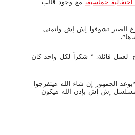
حتفالية حماسية،
مع وجود قالب
رغ الصبر تشوفوا إش إش وأتمنى
ها”.
لعمل قائلة: ” شكراً لكل واحد كان
وعد الجمهور إن شاء الله هيتفرجوا
سلسل إش إش بإذن الله هيكون