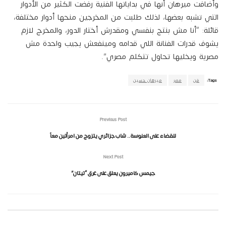
وأضافت ميرهان أنها في بداياتها الفنية رفضت الكثير من الأدوار
التي تشبه بعضها، لذلك طلبت من المخرجين منحها أدوار مختلفة،
قائلة: “أنا مش بنتج بنفسي ومقدرش أختار الدور، والمخرج لازم
يشوف قدرات الفنانة اللي قدامه ومينفعش يجيب واحدة مش
مصرية ويخليها تحاول تتكلم مصري”.
Tags:
فن
مصر
ميرهان حسين
Previous Post
للقضاء على العنوسة.. شاب جزائري يتزوج من امرأتين معاً
Next Post
جيمس كاميرون يعلق على غرق “تيتان”