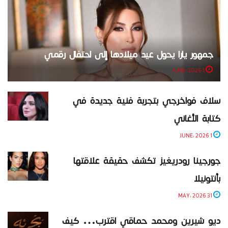
جمهور يارا يحول عيد ميلادها إلى احتفال رقمي
1 JUNE، 2026
سلاف فواخرجي بتجربة فنية جديدة في
كتابة الأغاني
1 JUNE، 2026
جورجينا رودريغيز تكشف حقيقة علاقتها
بأنتونيلا
31 MAY، 2026
ديو شيرين ومحمد حماقي اقترب… كيف