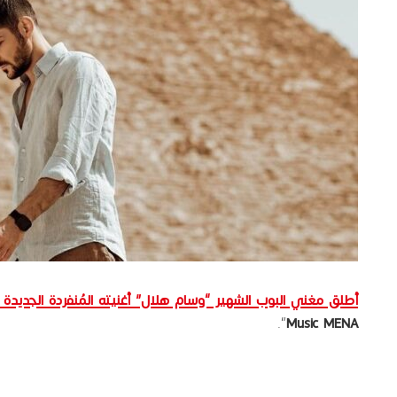
أطلق مغني البوب الشهير “وسام هلال” أغنيته المُنفردة الجديدة تحت عنوان “lla Yalla
“.
Music MENA