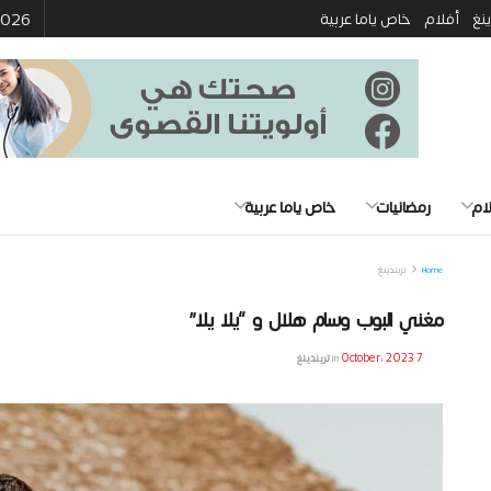
 2026
ينغ
أفلام
خاص ياما عربية
ام
رمضانيات
خاص ياما عربية
Home
تريندينغ
مغني البوب وسام هلال و “يلا يلا”
7 October، 2023
in
تريندينغ