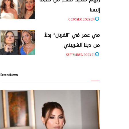
إليسا
24 OCTOBER، 2023
مي عمر في “الغربان” بدلاً
من دينا الشربيني
21 SEPTEMBER، 2023
Recent News