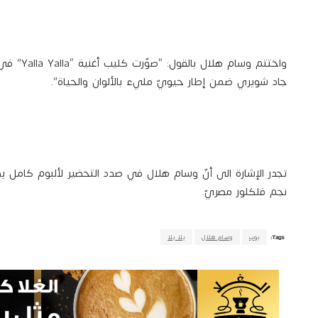
واختتم وسا
جاد شويري ضمن إطار حيويّ مليء بالألوان والحياة”.
تجدر الإشارة الى أنّ وسام هلال في صدد التحضير لألبوم كامل 
نجم فلكلور مصريّ.
Tags:
بوب
وسام هلال
يلا يلا