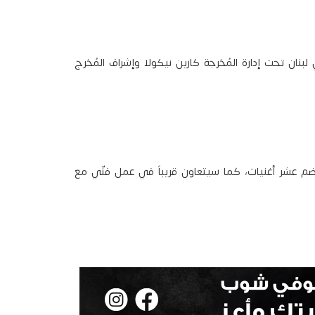
م هلال بالقول: “صوّرت كليب أغنية “Yalla Yalla” في لبنان تحت إدارة المُخرجة كارين نيكولا وإشراف المُخرج
يضم عشر أغنيات، كما سيتعاون قريباً في عمل فنّي مع