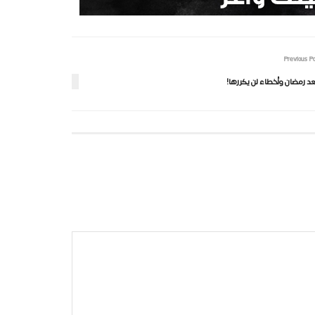
Previous P
د رمضان وأخطاء لن يكررها!