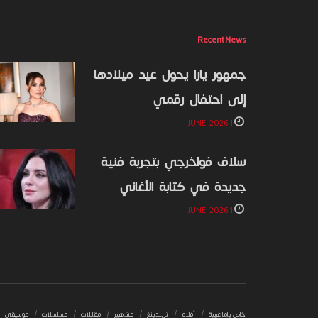
Recent News
جمهور يارا يحول عيد ميلادها
إلى احتفال رقمي
1 JUNE، 2026
سلاف فواخرجي بتجربة فنية
جديدة في كتابة الأغاني
1 JUNE، 2026
خاص ياما عربية
أفلام
تريندينغ
مشاهير
مقابلات
مسلسلات
موسيقى