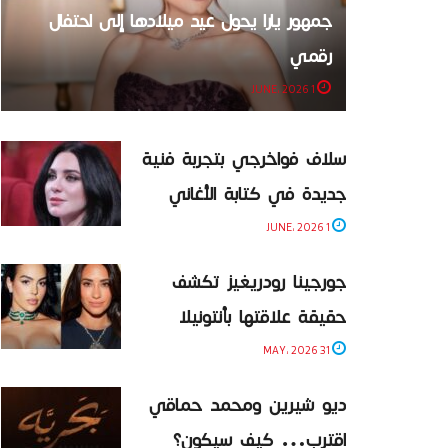
جمهور يارا يحول عيد ميلادها إلى احتفال
رقمي
1 JUNE، 2026
سلاف فواخرجي بتجربة فنية
جديدة في كتابة الأغاني
1 JUNE، 2026
جورجينا رودريغيز تكشف
حقيقة علاقتها بأنتونيلا
31 MAY، 2026
ديو شيرين ومحمد حماقي
اقترب… كيف سيكون؟