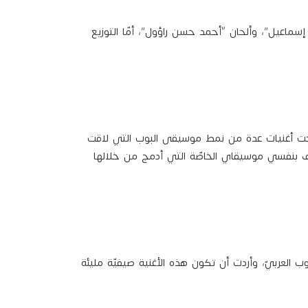
ماعيل”، وألحان “أحمد حسن راؤول”، أمّا التوزيع
رحت أغنيات عدة من نمط موسيقى البوب التي لاقت
ن أؤلف بنفسي موسيقاي الخاصّة التي أدمج من خلالها
لى صعيد البوب العربيّ، وأردت أن تكون هذه الأغنية صيفيّة مليئة