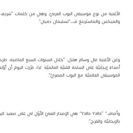
الأغنية من نوع موسيقى البوب العربيّ، وهي من كلمات “شريف إس
والميكس والماسترينغ ف_”لسليمان دميان”.
وعن الأغنية قال وسام هلال: “خلال السنوات السبع الماضية، ط
أصداءً إيجابيّة على الساحة الفنيّة العالميّة. لذا، قرّرت اليوم أ
الموسيقى العالميّة مع البوب المصريّ”.
وأضاف:” “Yalla Yalla” هي الإصدار الفنيّ الأوّل لي ع
بالإيجابيّة والفرح”.