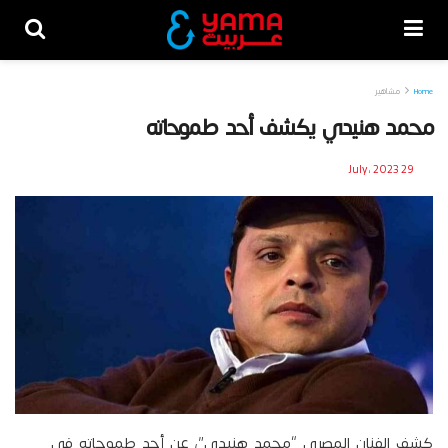
Home
مشاهير
محمد هنيدي يكشف أحد طموحاته
29 July، 2023
كشف الفنان المصري “محمد هنيدي”، عن أحد طموحاته في