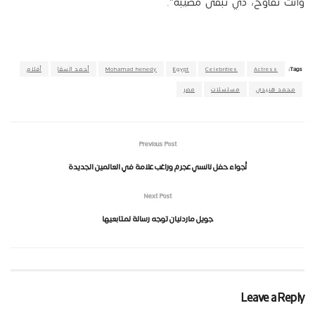
وأنت تقاوح، دي تبقى مصيبة”.
Tags:
Actress
Celebrities
Egypt
Mohamad henedy
أحمد السقا
أفلام
محمد هنيدي
مسلسلات
مصر
Previous Post
أجواء حفل نانسي عجرم وراغب علامة في العالمين الجديدة
Next Post
جويل ماردنيان توجه رسالة لمتابعيها
Leave a Reply