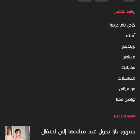
روابط الاختصار
خاص ياما عربية
أفلام
تريندينغ
مشاهير
مقابلات
مسلسلات
موسيقى
تواصل معنا
Recent News
جمهور يارا يحول عيد ميلادها إلى احتفال