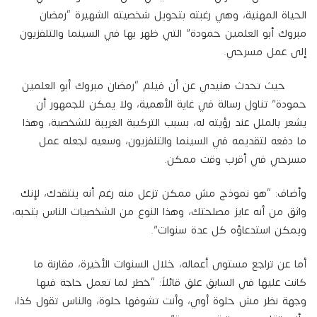
الحياة المهنية، وهي رغبته بتحويل شخصيته الشهيرة “رمضان
مبروك أبو العلمين حمودة” التي ظهر بها في السينما والتلفزيون
إلى عمل مسرحي.
حيث تحدث هنيدي عن أن فيلم “رمضان مبروك أبو العلمين
حمودة” تناول رسالة في غاية الأهمية، ولا يمكن للجمهور أن
يشعر بالملل عند رؤيته له، بسبب التركيبة الغريبة للشخصية، وهذا
ما دفعه لتقديمه في السينما والتلفزيون، وسعيه لجعله عمل
مسرحي في أقرب وقت ممكن.
وأضاف: “هو نموذج مش ممكن تزعل منه رغم أنه ينتقدك، لإنك
واثق من أنه عايز مصلحتك، وهذا النوع من الشخصيات الناس بتحبه،
ويمكن استدعاؤه كل عدة سنوات”.
أما عن تراجع مستوى أعماله، خلال السنوات الأخيرة، مقارنة ما
كانت عليها في السابق علق قائلاً: “خطر لما تعمل حاجة فيها
وجهة نظر مش حلوة أوي، وأنت تشوفها حلوة، والناس تقول كذا،