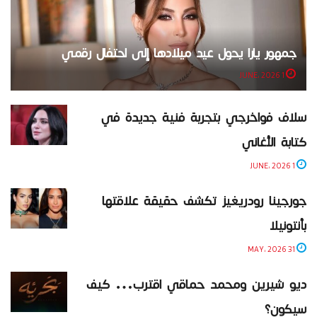
جمهور يارا يحول عيد ميلادها إلى احتفال رقمي
1 JUNE، 2026
سلاف فواخرجي بتجربة فنية جديدة في
كتابة الأغاني
1 JUNE، 2026
جورجينا رودريغيز تكشف حقيقة علاقتها
بأنتونيلا
31 MAY، 2026
ديو شيرين ومحمد حماقي اقترب… كيف
سيكون؟