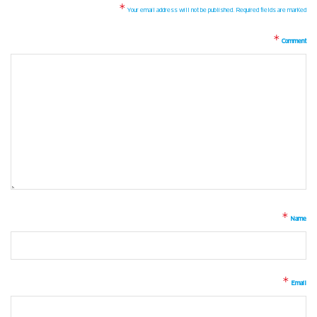
*
Your email address will not be published.
Required fields are marked
*
Comment
*
Name
*
Email