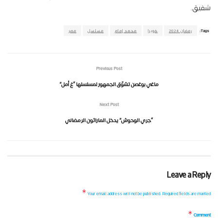
شفيق.
Tags:
رمضان 2024
كوبرا
محمد إمام
مسلسل
مصر
Previous Post
ماغي بوغصن تشوّق الجمهور لمسلسلها “عَ أمل”
Next Post
“جري الوحوش” يدخل الماراثون الرمضاني
Leave a Reply
*
Your email address will not be published.
Required fields are marked
*
Comment