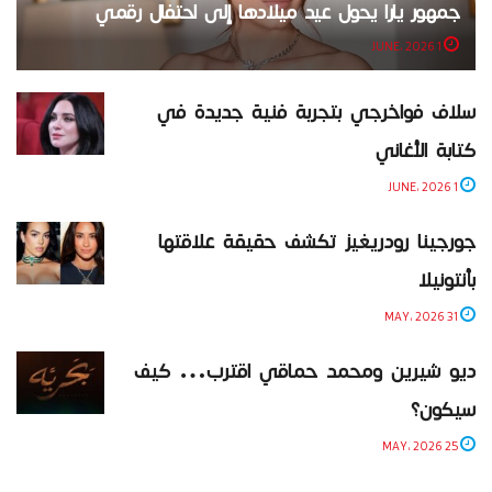
جمهور يارا يحول عيد ميلادها إلى احتفال رقمي
1 JUNE، 2026
سلاف فواخرجي بتجربة فنية جديدة في
كتابة الأغاني
1 JUNE، 2026
جورجينا رودريغيز تكشف حقيقة علاقتها
بأنتونيلا
31 MAY، 2026
ديو شيرين ومحمد حماقي اقترب… كيف
سيكون؟
25 MAY، 2026