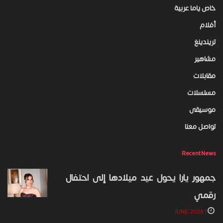
خاص ياما عربية
أفلام
تريندينغ
مشاهير
مقابلات
مسلسلات
موسيقى
تواصل معنا
Recent News
جمهور يارا يحول عيد ميلادها إلى احتفال
رقمي
1 JUNE، 2026