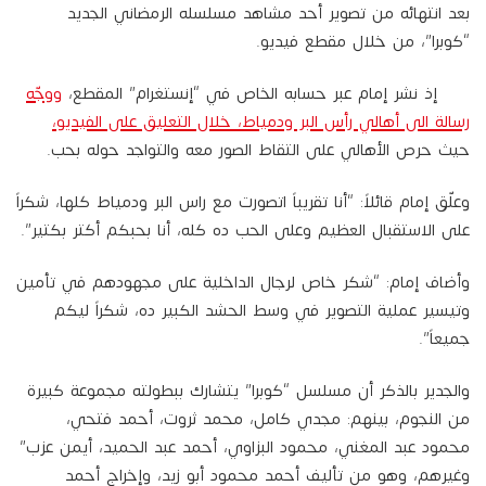
بعد انتهائه من تصوير أحد مشاهد مسلسله الرمضاني الجديد
“كوبرا”، من خلال مقطع فيديو.
إذ نشر إمام عبر حسابه الخاص في “إنستغرام” المقطع،
ووجّه
رسالة الى أهالي رأس البر ودمياط، خلال التعليق على الفيديو،
حيث حرص الأهالي على التقاط الصور معه والتواجد حوله بحب.
وعلّق إمام قائلاً: “أنا تقريباً اتصورت مع راس البر ودمياط كلها، شكراً
على الاستقبال العظيم وعلى الحب ده كله، أنا بحبكم أكتر بكتير”.
وأضاف إمام: “شكر خاص لرجال الداخلية على مجهودهم في تأمين
وتيسير عملية التصوير في وسط الحشد الكبير ده، شكراً ليكم
جميعاً”.
والجدير بالذكر أن مسلسل “كوبرا” يتشارك ببطولته مجموعة كبيرة
من النجوم، بينهم: مجدي كامل، محمد ثروت، أحمد فتحي،
محمود عبد المغني، محمود البزاوي، أحمد عبد الحميد، أيمن عزب”
وغيرهم، وهو من تأليف أحمد محمود أبو زيد، وإخراج أحمد