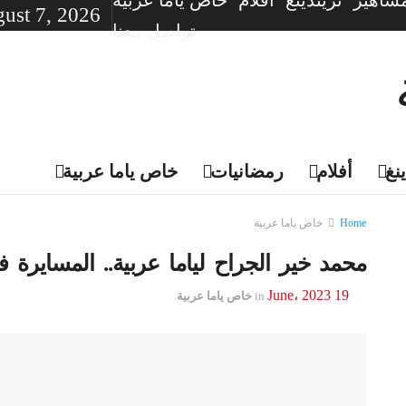
شاهير
تريندينغ
أفلام
خاص ياما عربية
gust 7, 2026
تواصل معنا
نغ
أفلام
رمضانيات
خاص ياما عربية
Home
خاص ياما عربية
محمد خير الجراح لياما عربية.. المساير
19 June، 2023
in
خاص ياما عربية