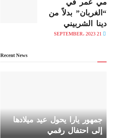
مي عمر في
“الغربان” بدلاً من
دينا الشربيني
21 SEPTEMBER، 2023
Recent News
جمهور يارا يحول عيد ميلادها
إلى احتفال رقمي