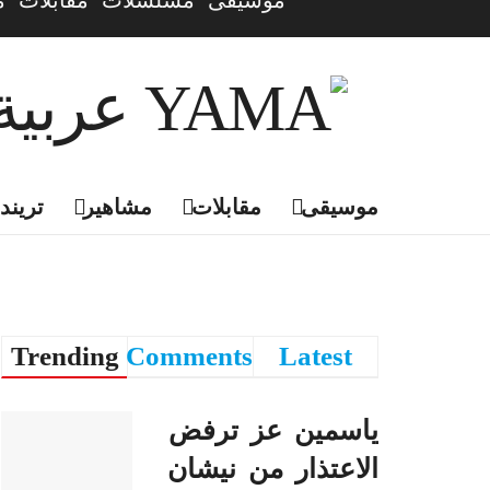
موسيقى
مسلسلات
مقابلات
م
موسيقى
مقابلات
مشاهير
تريندي
Trending
Comments
Latest
ياسمين عز ترفض
الاعتذار من نيشان