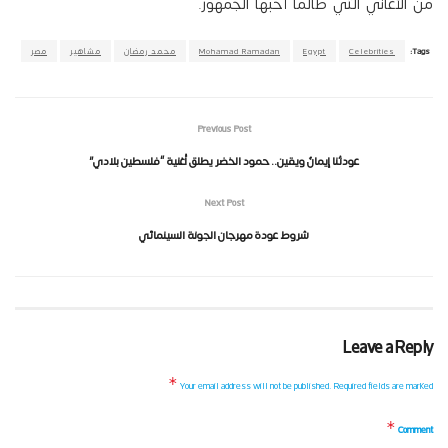
من الأغاني التي طالما أحبها الجمهور.
Tags:
Celebrities
Egypt
Mohamad Ramadan
محمد رمضان
مشاهير
مصر
Previous Post
عودتُنا إيمانٌ ويقين.. حمود الخضر يطلق أغنية “فلسطين بلادي”
Next Post
شروط عودة مهرجان الجونة السينمائي
Leave a Reply
*
Your email address will not be published.
Required fields are marked
*
Comment