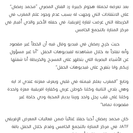
بعد تعرضه لحملة هجوم كبيرة رد الفنان المصري “محمد رمضان”
على الانتقادات التي وجهت له بسبب عدم وجود علم المغرب في
الخريطة التي عرضت لقارة إفريقيا، في حفله الأخير والذي أُقيم في
مركز المنارة بالتجمع الخامس.
حيث خرج رمضان في فيديو وقال فيه أن الخطأ غير مقصود
وأنه تفاجأ به خلال مشاهدته لفيديوهات الحفل: “أنا غير مسؤول
عن الأشياء البصرية اللي بتظهر على المسرح والخريطة أنا شفتها
زيكم وانا بتفرج على فيديوهات الحفل”
وتابع “المغرب يعلم قيمته في قلبي ويعرف معزته عندي اد ايه
وهي بلدي التانية وكلنا كوطن عربي وكقارة افريقية معزة واحدة
وكلنا على قلب رجل واحد وربنا يديم المحبة ودي حاجة غير
مقصودة تماما”
كان محمد رمضان أحيا حفلا غنائياً ضمن فعاليات المعرض الإفريقي
IATF، في مركز المنارة بالتجمع الخامس وقدم خلال الحفل باقة