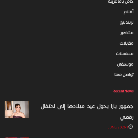
خاص ياما عربية
أفلام
تريندينغ
مشاهير
مقابلات
مسلسلات
موسيقى
تواصل معنا
Recent News
جمهور يارا يحول عيد ميلادها إلى احتفال
رقمي
1 JUNE، 2026