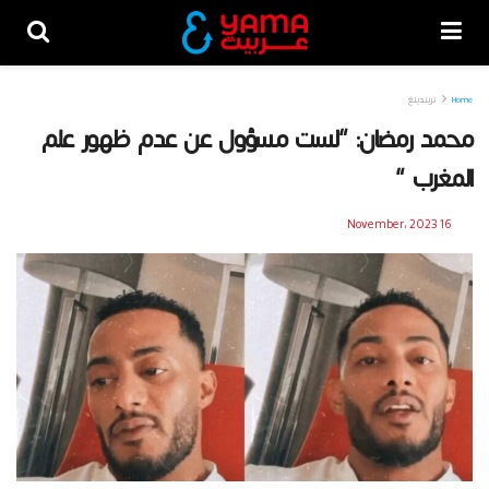
Home
تريندينغ
محمد رمضان: “لست مسؤول عن عدم ظهور علم
المغرب “
16 November، 2023