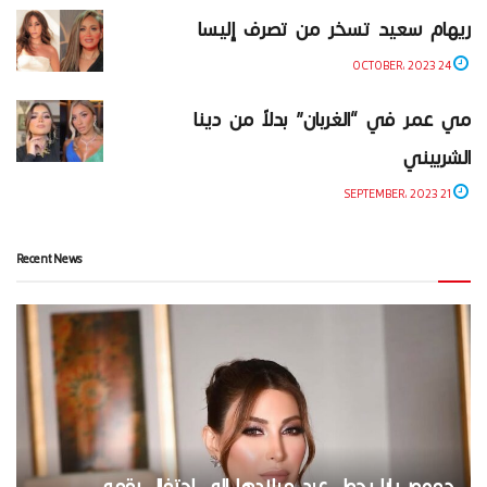
ريهام سعيد تسخر من تصرف إليسا
24 OCTOBER، 2023
مي عمر في “الغربان” بدلاً من دينا
الشربيني
21 SEPTEMBER، 2023
Recent News
جمهور يارا يحول عيد ميلادها إلى احتفال رقمي