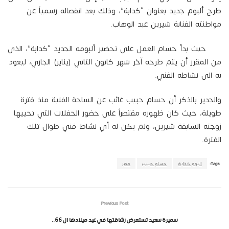
طرح ألبوم جديد بعنوان “كدابة”، وذلك بعد انفصاله رسمياً عن
مواطنته الفنانة شيرين عبد الوهاب.
حيث بدأ حسام العمل على تحضير ألبومه الجديد “كدابة”، الذي
من المقرر أن يتم طرحه آخر شهر كانون الثاني (يناير) الجاري، ليعود
به الى نشاطه الفني.
والجدير بالذكر أن حسام حبيب غائب عن الساحة الفنية منذ فترة
طويلة، حيث كان ظهوره مقتصراً على حضور الحفلات التي تحييها
زوجته السابقة شيرين، ولم يكن له أي نشاط فني طوال تلك
الفترة.
Tags:
البوم كذابة
حسام حبيب
مصر
Previous Post
سميرة سعيد تستعرض رشاقتها في عيد ميلادها ال 66..