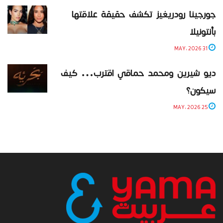
جورجينا رودريغيز تكشف حقيقة علاقتها
بأنتونيلا
31 MAY، 2026
ديو شيرين ومحمد حماقي اقترب… كيف
سيكون؟
25 MAY، 2026