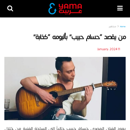
Home
مشاهير
من يقصد “حسام حبيب” بألبومه “كذابة”
11 January، 2024
يعود الفنان المصري حسام حبيب حالياً إلى الساحة الفنية من خلال