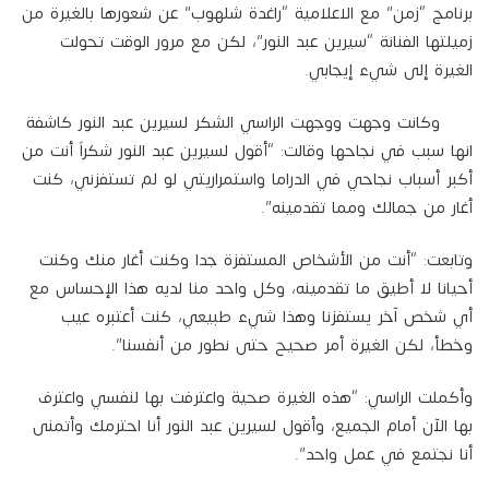
برنامج “زمن” مع الاعلامية “راغدة شلهوب” عن شعورها بالغيرة من
زميلتها الفنانة “سيرين عبد النور”، لكن مع مرور الوقت تحولت
الغيرة إلى شيء إيجابي.
وكانت وجهت ووجهت الراسي الشكر لسيرين عبد النور كاشفة
انها سبب في نجاحها وقالت: “أقول لسيرين عبد النور شكراً أنت من
أكبر أسباب نجاحي في الدراما واستمراريتي لو لم تستفزني، كنت
أغار من جمالك ومما تقدمينه”.
وتابعت: “أنت من الأشخاص المستفزة جدا وكنت أغار منك وكنت
أحيانا لا أطيق ما تقدمينه، وكل واحد منا لديه هذا الإحساس مع
أي شخص آخر يستفزنا وهذا شيء طبيعي، كنت أعتبره عيب
وخطأ، لكن الغيرة أمر صحيح حتى نطور من أنفسنا”.
وأكملت الراسي: “هذه الغيرة صحية واعترفت بها لنفسي واعترف
بها الآن أمام الجميع، وأقول لسيرين عبد النور أنا احترمك وأتمنى
أنا نجتمع في عمل واحد”.