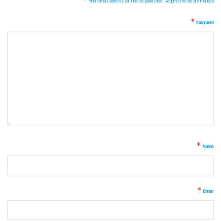
Your email address will not be published.
Required fields are marked
*
Comment
*
Name
*
Email