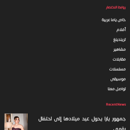
روابط الاختصار
خاص ياما عربية
أفلام
تريندينغ
مشاهير
مقابلات
مسلسلات
موسيقى
تواصل معنا
Recent News
جمهور يارا يحول عيد ميلادها إلى احتفال
رقمي