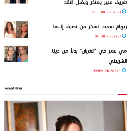
شريف منير يعتذر ويقبل النقد
24 SEPTEMBER، 2023
ريهام سعيد تسخر من تصرف إليسا
24 OCTOBER، 2023
مي عمر في “الغربان” بدلاً من دينا
الشربيني
21 SEPTEMBER، 2023
Recent News