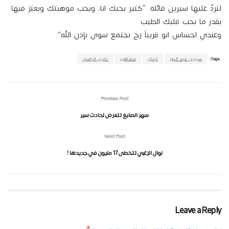
لتردّ عليها سيرين قائلة: “كتير بحبك انا، وبحب موهبتك وبعتز فيها
بقدر ما بحب قلبك الطيب
وعندي احساس انو قريباً رح نجتمع سوى بإذن الله”
Tags:
سيرين عبد النور
لبنان
مشاهير
نادين الراسي
Previous Post
سهر الصايغ تتعرض لحادث سير
Next Post
نوال الزغبي تتخطى 17 مليون في جديدها !
Leave a Reply
*