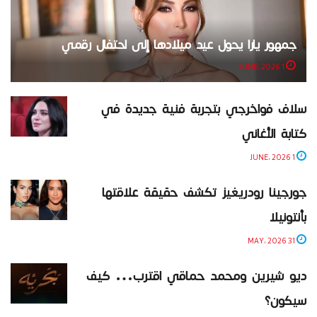
جمهور يارا يحول عيد ميلادها إلى احتفال رقمي
1 JUNE، 2026
سلاف فواخرجي بتجربة فنية جديدة في
كتابة الأغاني
1 JUNE، 2026
جورجينا رودريغيز تكشف حقيقة علاقتها
بأنتونيلا
31 MAY، 2026
ديو شيرين ومحمد حماقي اقترب… كيف
سيكون؟