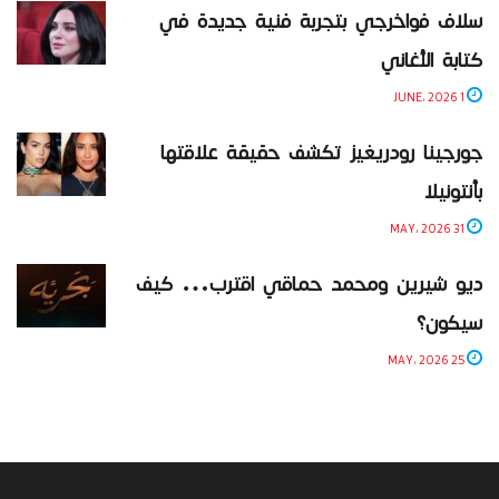
سلاف فواخرجي بتجربة فنية جديدة في
كتابة الأغاني
1 JUNE، 2026
جورجينا رودريغيز تكشف حقيقة علاقتها
بأنتونيلا
31 MAY، 2026
ديو شيرين ومحمد حماقي اقترب… كيف
سيكون؟
25 MAY، 2026