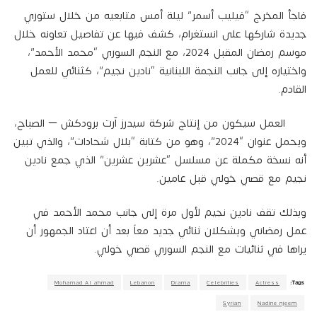
فاجأ المخرج “فيليب أسمر” ليلة أمس متابعيه من خلال ستوري
جديدة شاركها على انستغرام، كشف فيها عن تفاصيل تعاونه خلال
موسم رمضان المقبل 2024، مع النجم السوري “محمد الأحمد”،
واختياره إلى جانب النجمة اللبنانية “نادين نجيم”، كثنائي للعمل
القادم.
العمل سيكون من إنتاج شركة سيدرز آرت برودكش – الصباح،
ويحمل عنوان “2024”، وهو من كتابة “بلال شحادات”، والذي تبين
أنه نسخة مكملة عن مسلسل “عشرين عشرين” الذي جمع نادين
نجيم مع قصي خولي قبل عامين.
وبذلك تقف نادين نجيم لأول مرة إلى جانب محمد الأحمد في
عمل رمضاني ويشكلان ثنائي جديد معاً بعد أن اعتاد الجمهور أن
يراها في ثنائيات مع النجم السوري قصي خولي.
Mohamad Al ahmad
Lebanon
Drama
Celebrities
Actress
Tags:
Syrian
Nadine njeem