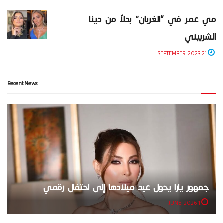
مي عمر في “الغربان” بدلاً من دينا
الشربيني
21 SEPTEMBER، 2023
Recent News
جمهور يارا يحول عيد ميلادها إلى احتفال رقمي
1 JUNE، 2026