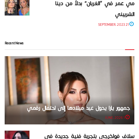
مي عمر في “الغربان” بدلاً من دينا
الشربيني
21 SEPTEMBER، 2023
Recent News
جمهور يارا يحول عيد ميلادها إلى احتفال رقمي
1 JUNE، 2026
سلاف فواخرجي بتجربة فنية جديدة في