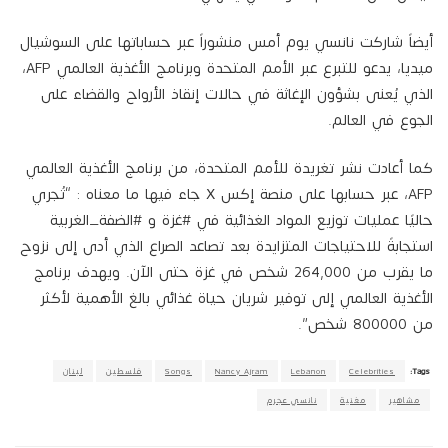
أيضاً شاركت نانسي يوم أمس منشوراً عبر حساباتها على السوشيال
ميديا، يدعو للتبرع عبر الأمم المتحدة وبرنامج الأغذية العالمي AFP،
الذي يُعنى بشؤون الإغاثة في حالات إنقاذ الأرواح والقضاء على
الجوع في العالم.
كما أعادت نشر تغريدة للأمم المتحدة، من برنامج الأغذية العالمي
AFP، عبر حسابها على منصة إكس X جاء فيها ما معناه : “تُجري
حاليًا عمليات توزيع المواد الغذائية في #غزة و #الضفة_الغربية
استجابةً للاحتياجات المتزايدة بعد تصاعد الصراع الذي أدى إلى نزوح
ما يقرب من 264,000 شخص في غزة حتى الآن. ويهدف برنامج
الأغذية العالمي إلى توفير شريان حياة غذائي بالغ الأهمية لأكثر
من 800000 شخص”.
Tags:
Celebrities
Lebanon
Nancy Ajram
Songs
فلسطين
لبنان
مشاهير
مغنية
نانسي عجرم