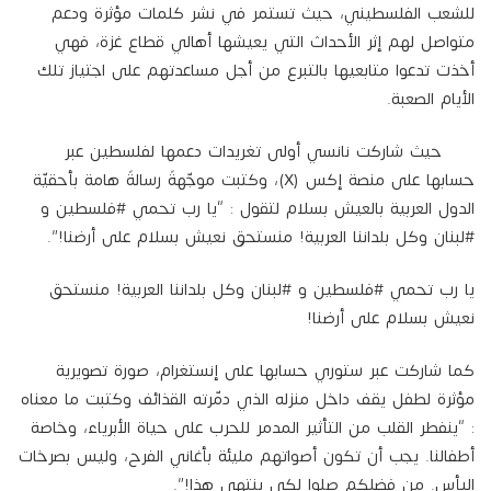
للشعب الفلسطيني، حيث تستمر في نشر كلمات مؤثرة ودعم
متواصل لهم إثر الأحداث التي يعيشها أهالي قطاع غزة، فهي
أخذت تدعوا متابعيها بالتبرع من أجل مساعدتهم على اجتياز تلك
الأيام الصعبة.
حيث شاركت نانسي أولى تغريدات دعمها لفلسطين عبر
حسابها على منصة إكس (X)، وكتبت موجّهةً رسالةً هامة بأحقيّة
الدول العربية بالعيش بسلام لتقول : “يا رب تحمي #فلسطين و
#لبنان وكل بلداننا العربية! منستحق نعيش بسلام على أرضنا!”.
يا رب تحمي #فلسطين و #لبنان وكل بلداننا العربية! منستحق
نعيش بسلام على أرضنا!
كما شاركت عبر ستوري حسابها على إنستغرام، صورة تصويرية
مؤثرة لطفل يقف داخل منزله الذي دمّرته القذائف وكتبت ما معناه
: “ينفطر القلب من التأثير المدمر للحرب على حياة الأبرياء، وخاصة
أطفالنا. يجب أن تكون أصواتهم مليئة بأغاني الفرح، وليس بصرخات
اليأس. من فضلكم صلوا لكي ينتهي هذا!”.