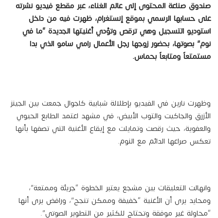
صندوق صناعة المحتوى إلى عالم الغناء، عبر مقطع فيديو نشرته
على حسابها الرسمي بموقع إنستغرام، ظهرت فيه من داخل
استوديو التسجيل وهي ترقص وتؤدي أغنيتها الجديدة “ما في
نوم” بصوتها، بحضور زوجها رجل الأعمال رامي سامو الذي بدا
مستمتعاً ومتابعاً بحماس.
وظهرت نارين في الفيديو بإطلالة شبابية كاجوال جمعت بين الجينز
الأزرق والجاكيت والتوب الأبيض، في مشهد اعتمد الطابع الحيوي
والعفوية، حيث رقصت وتمايلت مع إيقاع الأغنية التي تصفها بأنها
تعكس صراعها الدائم مع النوم.
وانهالت التعليقات بين مشجع يعتبر الخطوة “جريئة وممتعة”،
ومحايد يرى أن الأغنية “خفيفة وممكن تنجح”، ورافض يرى أنها
“محاولة غير موفقة وتحتاج للكثير من التطوير الصوتي”.