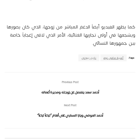
كما يظهر الفيديو أيضاً الدعم المباشر من زوجها، الذي كان يصورها
ويشجعها في أولى تجاربها الغنائية، الأمر الذي لاقى إعجاباً خاصة
بين جمهورها النسائي.
Tags:
أغنية مافي نوم
نارين بيوتي
Previous Post
أحمد سعد ينفصل عن زوجته ومديرة أعماله
Next Post
أحمد العوضي ويارا السكري على أنغام “تباعاً تباعاً”