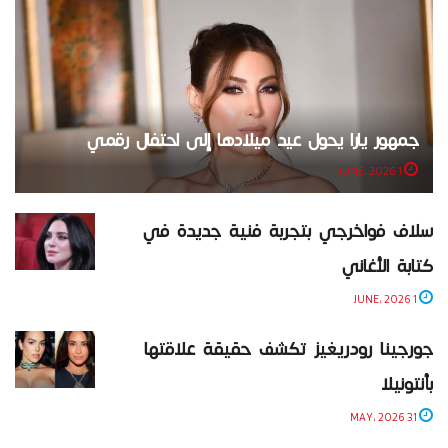
جمهور يارا يحول عيد ميلادها إلى احتفال رقمي
1 JUNE، 2026
سلاف فواخرجي بتجربة فنية جديدة في
كتابة الأغاني
1 JUNE، 2026
جورجينا رودريغيز تكشف حقيقة علاقتها
بأنتونيلا
31 MAY، 2026