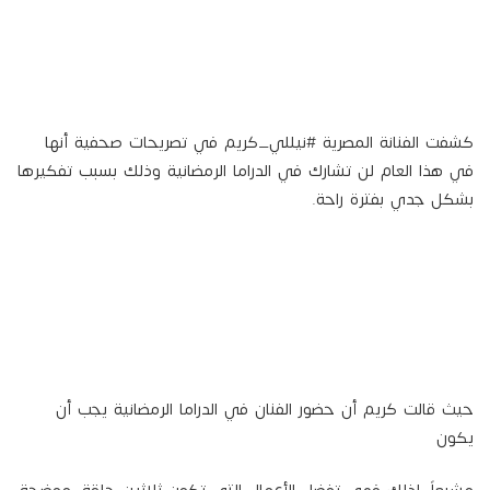
كشفت الفنانة المصرية #نيللي_كريم في تصريحات صحفية أنها
في هذا العام لن تشارك في الدراما الرمضانية وذلك بسبب تفكيرها
بشكل جدي بفترة راحة.
حيث قالت كريم أن حضور الفنان في الدراما الرمضانية يجب أن
يكون
مشبعاً، لذلك فهي تفضل الأعمال التي تكون ثلاثين حلقة، موضحة