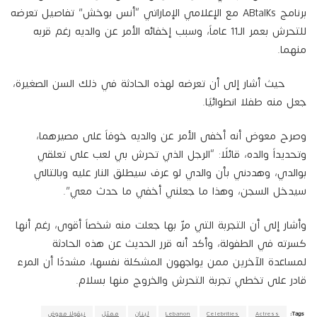
برنامج ABtalks مع الإعلامي الإماراتي “أنس بوخش” تفاصيل تعرضه
للتحرش بعمر الـ11 عاماً، وسبب إخفائه الأمر عن والديه رغم قربه
منهما.
حيث أشار إلى أن تعرضه لهذه الحادثة في ذلك السن الصغيرة،
جعل منه طفلا انطوائيًا.
وصرح معوض أنه أخفى الأمر عن والديه خوفاً على مصيرهما،
وتحديداً والده، قائلًا: “الرجل الذي تحرش بي لعب على تعلقي
بوالدي، وهددني بأن والدي لو عرف سيطلق النار عليه وبالتالي
سيدخل السجن، وهذا ما جعلني أخفي ما حدث معي”.
وأشار إلى أن التجربة التي مرّ بها جعلت منه شخصاً أقوى، رغم أنها
كسرته في الطفولة، وأكد أنه قرر الحديث عن هذه الحادثة
لمساعدة الآخرين ممن يواجهون المشكلة نفسها، مشددًا أن المرء
قادر على تخطي تجربة التحرش والخروج منها بسلام.
Tags:
Actress
Celebrities
Lebanon
لبنان
ممثل
نيقولا معوض