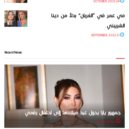
24 OCTOBER، 2023
مي عمر في “الغربان” بدلاً من دينا
الشربيني
21 SEPTEMBER، 2023
Recent News
جمهور يارا يحول عيد ميلادها إلى احتفال رقمي
1 JUNE، 2026