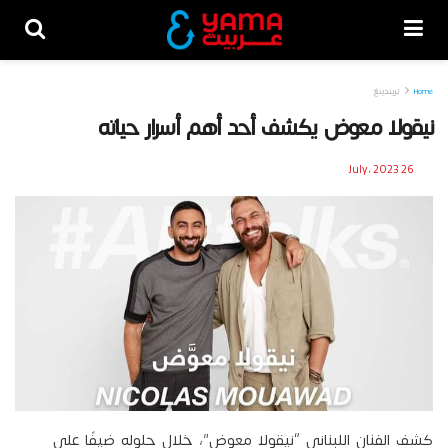
Home
تريندينغ
نيقولا معوض يكشف أحد أهم أسرار حياته
26 July، 2023
كشف الفنان اللبناني “نيقولا معوض”، خلال حلوله ضيفًا على