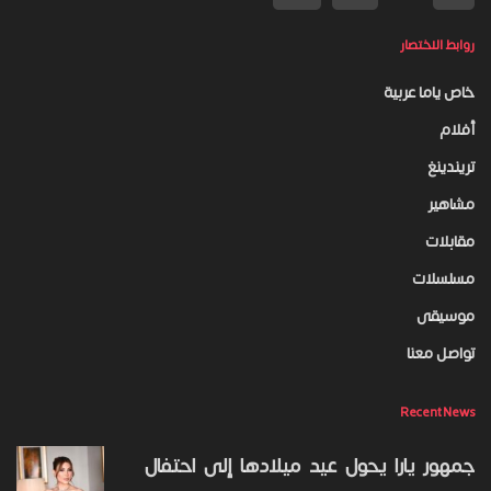
روابط الاختصار
خاص ياما عربية
أفلام
تريندينغ
مشاهير
مقابلات
مسلسلات
موسيقى
تواصل معنا
Recent News
جمهور يارا يحول عيد ميلادها إلى احتفال