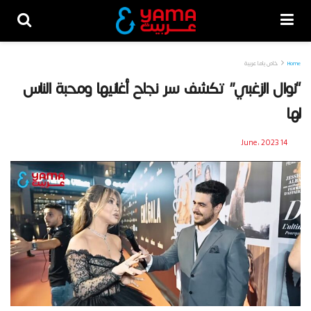
Home
خاص ياما عربية
“نوال الزغبي” تكشف سر نجاح أغانيها ومحبة الناس
لها
14 June، 2023