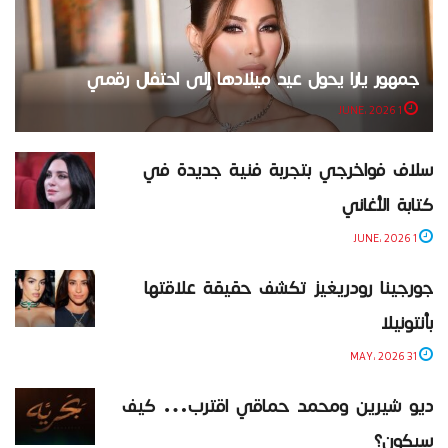
جمهور يارا يحول عيد ميلادها إلى احتفال رقمي
1 JUNE، 2026
سلاف فواخرجي بتجربة فنية جديدة في
كتابة الأغاني
1 JUNE، 2026
جورجينا رودريغيز تكشف حقيقة علاقتها
بأنتونيلا
31 MAY، 2026
ديو شيرين ومحمد حماقي اقترب… كيف
سيكون؟