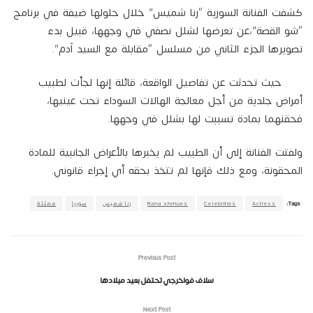
كشفت الفنانة السورية “رنا شميس” خلال حلولها ضيفة في برنامج
“شو القصة”،عن تعرضها لشلل نصفي في وجهها، قبيل بدء
تصويرها الجزء الثاني من مسلسل “مقابلة مع السيد آدم”.
حيث تحدثت عن تفاصيل الواقعة، قائلة إنها لجأت لطبيب
أمراض جلدية من أجل معالجة الهالات السوداء تحت عينيها،
فحقنهما بمادة تسببت لها بشلل في وجهها.
ولفتت الفنانة إلى أن الطبيب لم يخبرها بالأعراض الجانبية للمادة
المحقونة، ومع ذلك فإنها لم تتخذ بحقه أي إجراء قانوني.
Tags:
Actress
Celebrities
Rana shmues
رنا شميس
سوريا
ممثلة
Previous Post
سلاف فواخرجي تحتفل بعيد ميلادها
Next Post