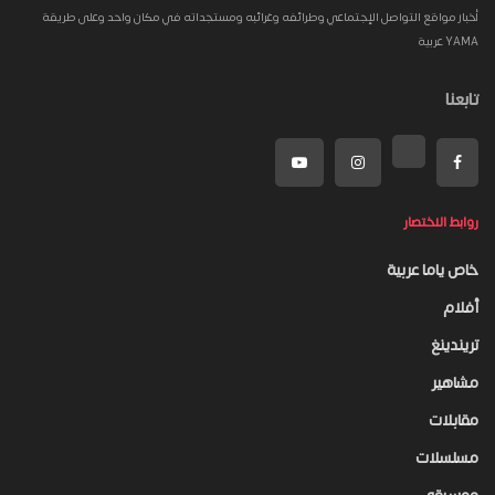
أخبار مواقع التواصل الإجتماعي وطرائفه وغرائبه ومستجداته في مكان واحد وعلى طريقة
YAMA عربية
تابعنا
روابط الاختصار
خاص ياما عربية
أفلام
تريندينغ
مشاهير
مقابلات
مسلسلات
موسيقى