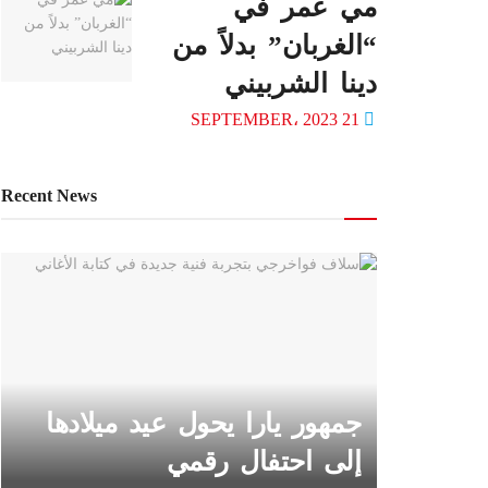
مي عمر في
“الغربان” بدلاً من
دينا الشربيني
21 SEPTEMBER، 2023
Recent News
جمهور يارا يحول عيد ميلادها
إلى احتفال رقمي