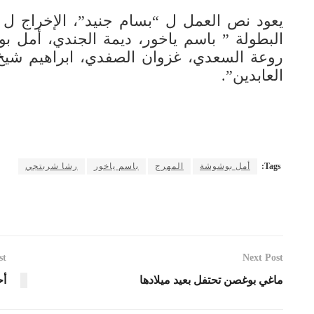
يعود نص العمل ل “بسام جنيد”، الإخراج ل
البطولة ” باسم ياخور، ديمة الجندي، أمل 
روعة السعدي، غزوان الصفدي، ابراهيم شيخ ا
العابدين”.
Tags:
أمل بوشوشة
المهرج
باسم ياخور
رشا شربتجي
st
Next Post
ماغي بوغصن تحتفل بعيد ميلادها
أح