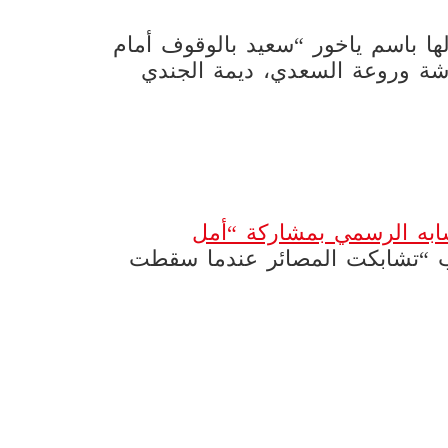
ها باسم ياخور “سعيد بالوقوف أمام
وشة وروعة السعدي، ديمة الجندي
ابه الرسمي بمشاركة “أمل
ب “تشابكت المصائر عندما سقطت