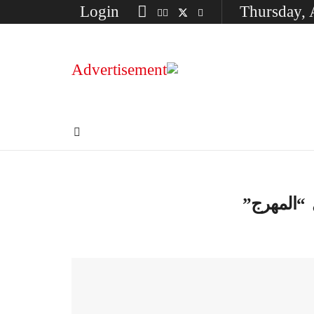
Login
Thursday, 
“المهرج”