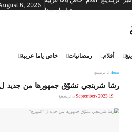
ير
تريندينغ
أفلام
خاص ياما عربية
August 6, 2026
تواصل معنا
نغ
أفلام
رمضانيات
خاص ياما عربية
Home
تريندينغ
رشا شربتجي تشوّق جمهورها من جديد ل 
19 September، 2023
in
تريندينغ