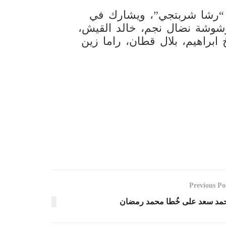
 “رشا شربتجي”، ويشارك في
بوشوشة نضال نجم، خالد القيش،
براهيم، بلال قطان، راما زين
Previous Po
مد سعد على خُطا محمد رمضان