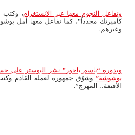
وتفاعل النجوم معها عبر الانستغرام
، وكتب ل
كاميرتك مجدداً”، كما تفاعل معها أمل بوش
وغيرهم.
وبدوره “باسم ياخور” نشر البوستر على حس
بوشوشة”
وشوّق جمهوره لعمله القادم وكت
الأقنعة.. المهرج”.