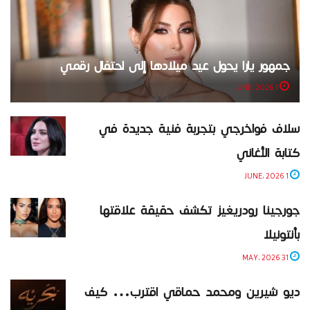
جمهور يارا يحول عيد ميلادها إلى احتفال رقمي
1 JUNE، 2026
سلاف فواخرجي بتجربة فنية جديدة في
كتابة الأغاني
1 JUNE، 2026
جورجينا رودريغيز تكشف حقيقة علاقتها
بأنتونيلا
31 MAY، 2026
ديو شيرين ومحمد حماقي اقترب… كيف