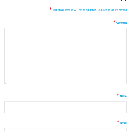
*
Your email address will not be published.
Required fields are marked
*
Comment
*
Name
*
Email