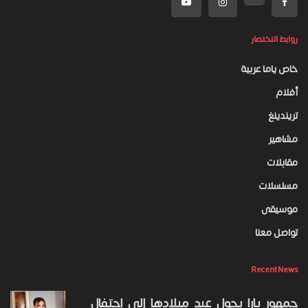
روابط الاختصار
خاص ياما عربية
أفلام
تريندينغ
مشاهير
مقابلات
مسلسلات
موسيقى
تواصل معنا
Recent News
جمهور يارا يحول عيد ميلادها إلى احتفال