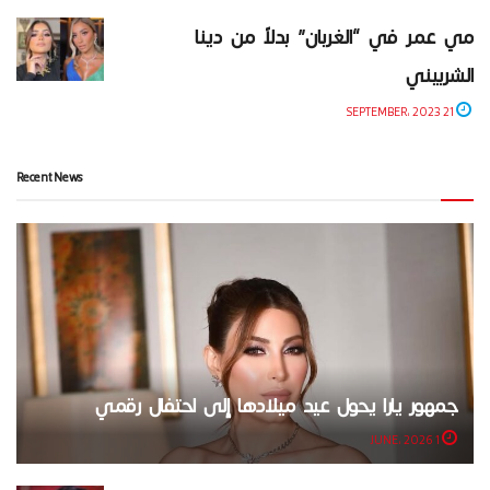
مي عمر في “الغربان” بدلاً من دينا
الشربيني
21 SEPTEMBER، 2023
Recent News
جمهور يارا يحول عيد ميلادها إلى احتفال رقمي
1 JUNE، 2026