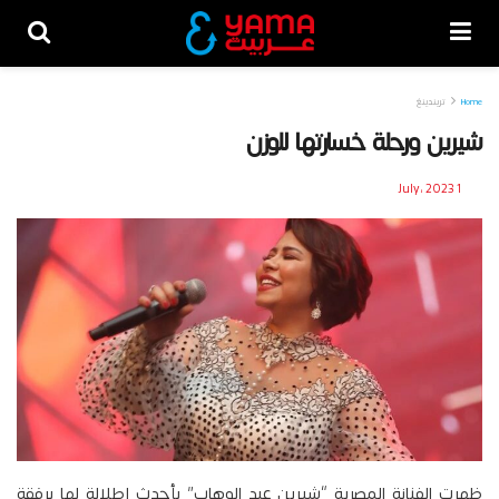
Home
تريندينغ
شيرين ورحلة خسارتها للوزن
1 July، 2023
ظهرت الفنانة المصرية “شيرين عبد الوهاب” بأحدث إطلالة لها برفقة