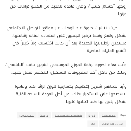
زوجها “حسام حبيب”، وهي فاقدة للعديد من الكيلو غرامات من
وزنها.
حيث انتشرت صورة عبد الوهاب عبر مواقع التواصل الاجتماعي
بشكل واسع وسط تركيز الجمهور على استعادة الفنانة رشاقتها،
مشيدين بإطلالتها الجديدة بعد أن كانت اكتسبت وزناً كبيراً في
الأشهر القليلة الماضية.
وأتت هذه الصورة برفقة الموزع الموسيقي الشهير بلقب “النابلسي”،
وذلك من داخل أحد استديوهات التسجيل، للتحضير لعمل جديد.
وأبدا جماهير شيرين إعجابهم بخسارتها للوزن الزائد كما وقاموا
بتشجيعها على الاستمرار بذلك، من أجل العودة للساحة الفنية
بشكل يليق بها كما اعتادوا عليها.
Tags:
Celebrities
Egypt
Shereen abd Alwahab
Songs
حسام حبيب
شيرين عبد الوهاب
مصر