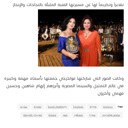
تقديراً وتكريماً لها عن مسيرتها الفنية المليئة بالنجاحات والإنجاز.
وكانت الصور التي شاركتها فواخرجي جمعتها بأسماء مهمة وكبيرة
في عالم التمثيل والسينما المصرية وأبرزهم إلهام شاهين وحسين
فهمي وآخرون.
Tags:
Actress
Egypt
Festival
Sulaf fwakhrgy
Syrian
تكريم
سلاف فواخرجي
سوريا
مشاهير
مصر
ممثلة
مهرجان الغردقة