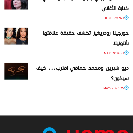
كتابة الأغاني
1 JUNE، 2026
جورجينا رودريغيز تكشف حقيقة علاقتها
بأنتونيلا
31 MAY، 2026
ديو شيرين ومحمد حماقي اقترب… كيف
سيكون؟
25 MAY، 2026