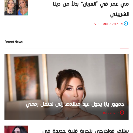
مي عمر في “الغربان” بدلاً من دينا
الشربيني
21 SEPTEMBER، 2023
Recent News
جمهور يارا يحول عيد ميلادها إلى احتفال رقمي
1 JUNE، 2026
سلاف فواخرجي بتجربة فنية جديدة في