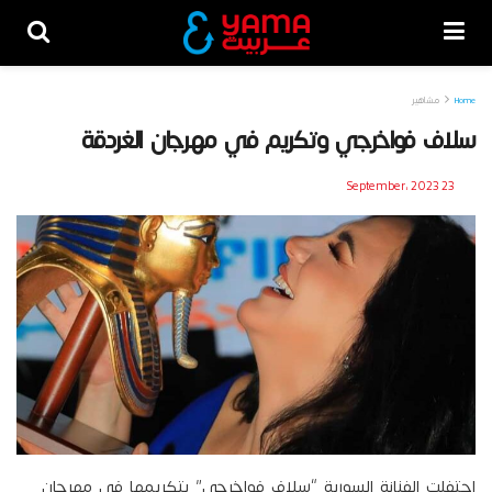
Home
مشاهير
سلاف فواخرجي وتكريم في مهرجان الغردقة
23 September، 2023
احتفلت الفنانة السورية “سلاف فواخرجي” بتكريمها في مهرجان