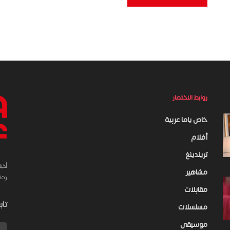
روابط الاختصار
خاص ياما عربية
أفلام
تريندينغ
أخب
مشاهير
وعلى 
مقابلات
تاب
مسلسلات
موسيقى