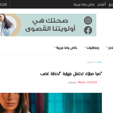
 2026
ينغ
أفلام
خاص ياما عربية
ام
رمضانيات
خاص ياما عربية
Home
رمضانيات
“صبا مبارك تحتفل بنهاية “لحظة غضب
26 March، 2024
in
رمضانيات