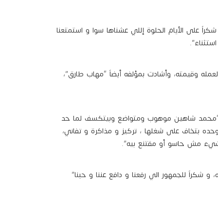
اً على الأيام الحلوة إللي عشناها سوا و استمتعنا
ستثناء”.
عمله وقيمته، وأشادت بمؤلفه أيضاً “مهاب طارق”،
بة “محمد شاهين موهوب ومتواضع وبيتكسف لما حد
وحده بتخاف على شغلها ، تركيز و مذاكرة و تفاني،
يء مش حاسو أو مقتنع بيه”.
 و شكراً للجمهور الي رفعنا و دافع عننا و حبنا”