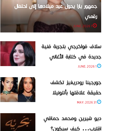
جمهور يارا يحول عيد ميلادها إلى احتفال
رقمي
1 JUNE، 2026
سلاف فواخرجي بتجربة فنية
جديدة في كتابة الأغاني
1 JUNE، 2026
جورجينا رودريغيز تكشف
حقيقة علاقتها بأنتونيلا
31 MAY، 2026
ديو شيرين ومحمد حماقي
اقترب… كيف سيكون؟