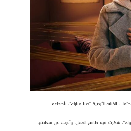
ت الفنانة الأردنية “صبا مبارك”، بأصداءه.
وك”، شكرت فيه طاقم العمل، وأعربت عن سعادتها