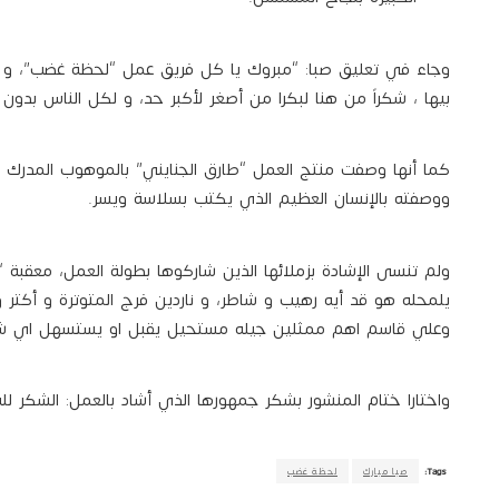
وجاء في تعليق صبا: “مبروك يا كل فريق عمل “لحظة غضب”، و شكر
بيها ، شكراً من هنا لبكرا من أصغر لأكبر حد، و لكل الناس بدون ا
كما أنها وصفت منتج العمل “طارق الجنايني” بالموهوب المدرك ل
ووصفته بالإنسان العظيم الذي يكتب بسلاسة ويسر.
ولم تنسى الإشادة بزملائها الذين شاركوها بطولة العمل، معق
يلمحله هو قد أيه رهيب و شاطر، و ناردين فرج المتوترة و أكتر 
وعلي قاسم اهم ممثلين جيله مستحيل يقبل او يستسهل اي ش
واختارا ختام المنشور بشكر جمهورها الذي أشاد بالعمل: الشكر لله،
Tags:
صبا مبارك
لحظة غضب