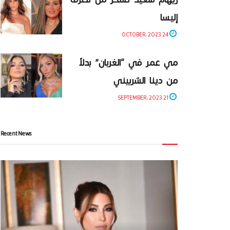
إليسا
24 OCTOBER، 2023
مي عمر في “الغربان” بدلاً
من دينا الشربيني
21 SEPTEMBER، 2023
Recent News