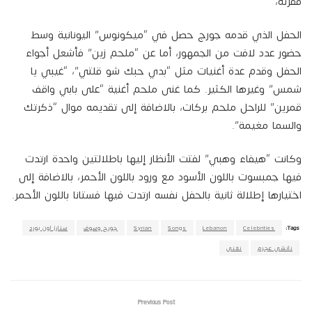
فقرته،
الحفل الذي قدمه جورج حصل في “ميكونوس” اليونانية وسط
حضور عدد لافت من الجمهور، أما عن “ملحم زين” فأشعل أجواء
الحفل وقدم عدة أغنيات مثل “بدي حبك شو قلتي”، “غيبي يا
شمس” وغيرها الكثير. كما غنى ملحم أغنية “على بابي واقف
قمرين” للراحل ملحم بركات، بالاضافة إلى تقديمه موال “ذكرتك
والسما مغيمة”.
وكانت “هيفاء وهبي” لفتت الأنظار إليها باطلالتين واحدة ارتدت
فيها جمبسوت باللون الأسود مع ورود باللون الأحمر، بالاضافة إلى
اختيارها إطلالة ثانية بالحفل نفسه ارتدت فيها فستانا باللون الأحمر.
Tags:
Celebrities
Lebanon
Songs
Syrian
جورج وسوف
ستارز اون بورد
نانشي عجرم
نغني
Previous Post