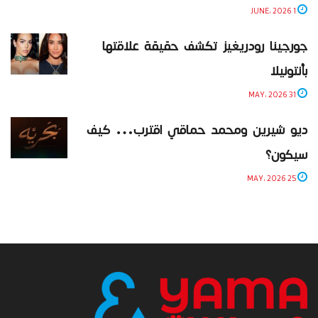
1 JUNE، 2026
جورجينا رودريغيز تكشف حقيقة علاقتها
بأنتونيلا
31 MAY، 2026
ديو شيرين ومحمد حماقي اقترب… كيف
سيكون؟
25 MAY، 2026