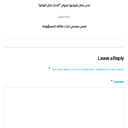
ندى رمال لزوجها مروان “الحبّ مثل البيانو”
Next Post
لمس ميسي تحت طائلة المسؤولية
Leave a Reply
*
Your email address will not be published.
Required fields are marked
*
Comment