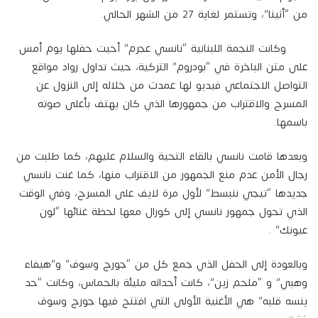
من “أثينا”، وتستمر لغاية 27 من الشهر الحالي.
وكانت النجمة اللبنانية “نانسي عجرم” أحيت حفلها يوم أمس
على متن الباخرة في “بودروم” التركية، حيث تداول رواد مواقع
التواصل الاجتماعي فيديو لها عمدت من خلاله إلى النزول عن
المسرح والاقتراب من جمهورها الذي كان يهتف بأعلى صوته
باسمها.
وبعدها قامت نانسي بالقاء التحية والسلام عليهم، كما طلبت من
رجال الأمن عدم منع الجمهور من الاقتراب منها، كما غنت نانسي
جديدها “تيجي ننبسط” لأول مرة لايف على المسرح، وفي الوقت
الذي تحول جمهور نانسي إلى كورال معها لحظة غنائها “لون
عيونك” .
وبالعودة إلى الحفل الذي جمع كل من “جورج وسوف” و”هيفاء
وهبي” و “ملحم زين”، كانت أحداثه مليئة بالحماس، وكانت “حد
ينسه قلبه” هي الأغنية الأولى التي افتتح فيها جورج وسوف