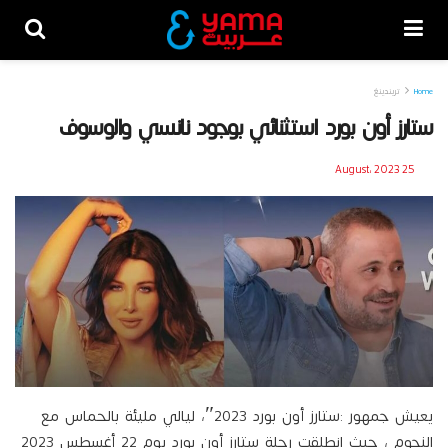
Home
تريندينغ
ستارز أون بورد استثنائي بوجود نانسي والوسوف
25 August، 2023
يعيش جمهور :ستارز أون بورد 2023″، ليالي مليئة بالحماس مع
النجوم ، حيث انطلقت رحلة ستارز أون بورد يوم 22 أغسطس 2023