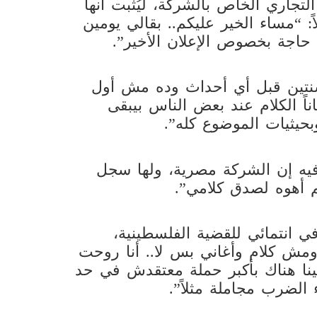
اري الخاص بالشركة، ليُثبت أنها
: “مساء الخير عليكم.. بقالي يومين
ح حاجة بخصوص الإعلان الأخير”.
ن سنتين قبل أي أحداث وده مش أول
اً الكلام عند بعض الناس بيبقى
بحيثيات الموضوع كله”.
فيه إن الشركة مصرية، ولها سجل
 أهوه لصدق كلامي”.
ي انتمائي للقضية الفلسطينية،
 القضية ومش كلام وأغاني بس لا.. أنا روحت
ينا هناك بأكبر حملة معتقدش في حد
 الضرب مجاملة مثلاً”.