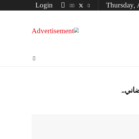
Login
Thursday, 
اني..