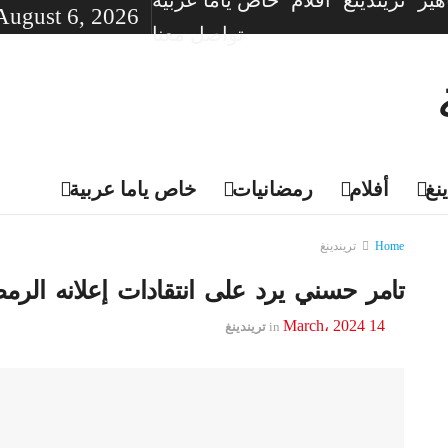
ير
تريندينغ
أفلام
خاص ياما عربية
August 6, 2026
تواصل معنا
نغ
أفلام
رمضانيات
خاص ياما عربية
Home
تريندينغ
تامر حسني يرد على انتقادات إعلانه الرمض
14 March، 2024
in
تريندينغ