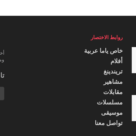
روابط الاختصار
خاص ياما عربية
أخب
ومس
أفلام
تريندينغ
تا
مشاهير
مقابلات
مسلسلات
موسيقى
تواصل معنا