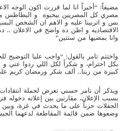
مضيفاً: “أخيراً انا لما قررت اكون الوجه ال
مصري كل المصريين بيحبوه و البطاطس من 
بس و اتربينا عليه و الاهم ان الشخص الب
الاقتصاديه و اظن ده واضح في الاعلان .. 
وانا بمضيها من سنتين”
واختتم تامر بالقول: “واجب عليا التوضيح 
بكل احترام، و شكراً لكل اللي ردوا عني و 
كبيرة من ربنا.. ألف شكر ورمضان كريم على
ويذكر أن تامر حسني تعرض لحملة انتقادات 
بسبب الإعلان، مقارنين بين إعلانه دخوله في
الحفلات حزناً على ما يحدث في غزة، وبين م
وضعوها ضمن قائمة المقاطعة لدعهما الجيش 