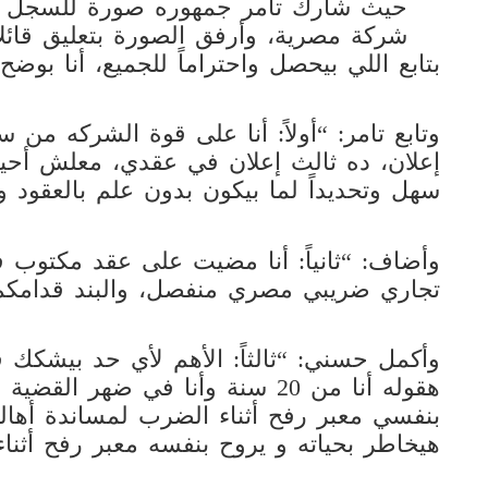
حيث شارك تامر جمهوره صورة للسجل التج
شركة مصرية، وأرفق الصورة بتعليق قائلاً
بتابع اللي بيحصل واحتراماً للجميع، أنا بوض
وتابع تامر: “أولاً: أنا على قوة الشركه م
إعلان، ده ثالث إعلان في عقدي، معلش أحيان
سهل وتحديداً لما بيكون بدون علم بالعقود و
وأضاف: “ثانياً: أنا مضيت على عقد مكتوب 
تجاري ضريبي مصري منفصل، والبند قدامكم
وأكمل حسني: “ثالثاً: الأهم لأي حد بيشكك ف
هقوله أنا من 20 سنة وأنا في ضهر
بنفسي معبر رفح أثناء الضرب لمساندة أهال
هيخاطر بحياته و يروح بنفسه معبر رفح أثناء