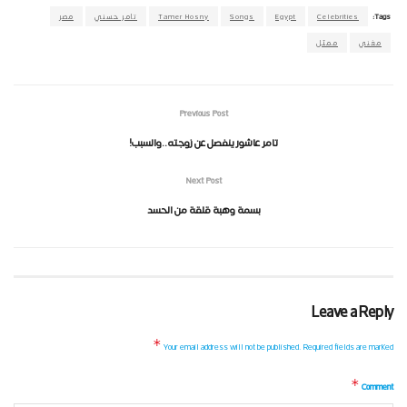
Tags:
Celebrities
Egypt
Songs
Tamer Hosny
تامر حسني
مصر
مغني
ممثل
Previous Post
تامر عاشور ينفصل عن زوجته..والسبب!
Next Post
بسمة وهبة قلقة من الحسد
Leave a Reply
*
Your email address will not be published.
Required fields are marked
*
Comment