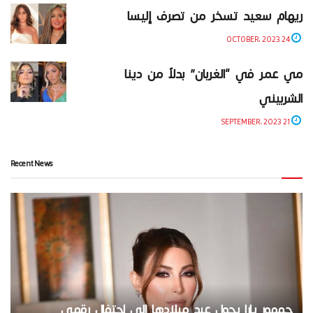
ريهام سعيد تسخر من تصرف إليسا
24 OCTOBER، 2023
مي عمر في “الغربان” بدلاً من دينا
الشربيني
21 SEPTEMBER، 2023
Recent News
جمهور يارا يحول عيد ميلادها إلى احتفال رقمي