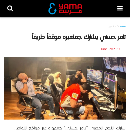
Home
مشاهير
تامر حسني يشارك جماهيره موقفاً طريفاً
12 June، 2023
شارك النجم المصري “تامر حسني” جمهوره عبر مواقع التواصل