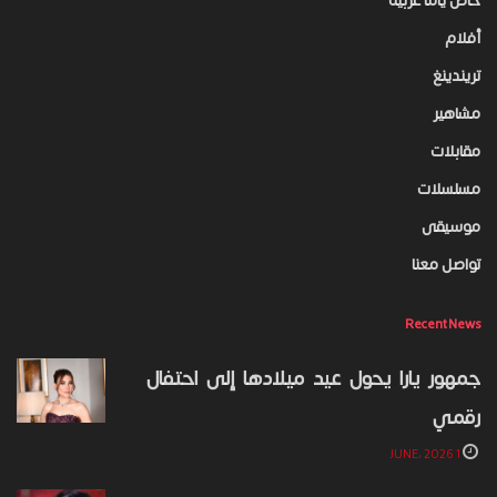
خاص ياما عربية
أفلام
تريندينغ
مشاهير
مقابلات
مسلسلات
موسيقى
تواصل معنا
Recent News
جمهور يارا يحول عيد ميلادها إلى احتفال
رقمي
1 JUNE، 2026