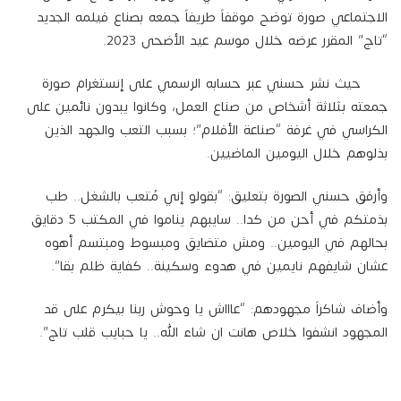
الاجتماعي صورة توضح موقفاً طريفاً جمعه بصناع فيلمه الجديد
“تاج” المقرر عرضه خلال موسم عيد الأضحى 2023.
حيث نشر حسني عبر حسابه الرسمي على إنستغرام صورة
جمعته بثلاثة أشخاص من صناع العمل، وكانوا يبدون نائمين على
الكراسي في غرفة “صناعة الأفلام”؛ بسبب التعب والجهد الذين
بذلوهم خلال اليومين الماضيين.
وأرفق حسني الصورة بتعليق: “بقولو إني مُتعب بالشغل.. طب
بذمتكم في أحن من كدا.. سايبهم يناموا في المكتب 5 دقايق
بحالهم في اليومين.. ومش متضايق ومبسوط ومبتسم أهوه
عشان شايفهم نايمين في هدوء وسكينة.. كفاية ظلم بقا”.
وأضاف شاكراً مجهودهم: “عاااش يا وحوش ربنا بيكرم على قد
المجهود انشفوا خلاص هانت ان شاء الله.. يا حبايب قلب تاج”.