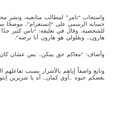
واستجاب “تامر” لمطالب متابعيه، ونشر م
حسابه الرسمي على “إنستغرام”، موضحًا س
للشخصية، وقال في تعليقه: “ناس كتير جد
هارون.. وبقلولي هو هارون أنا برضه”.
وأضاف: “معاكم حق يمكن.. بس عشان كان رم
وتابع واصفاً إياهم بالأشرار بسبب تفاعلهم
بعضكم حبوه ..أوي كمان.. أه يا شريرين إنت