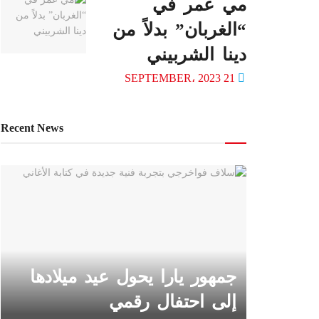
مي عمر في
“الغربان” بدلاً من
دينا الشربيني
21 SEPTEMBER، 2023
Recent News
جمهور يارا يحول عيد ميلادها
إلى احتفال رقمي