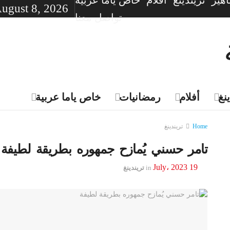
هير
تريندينغ
أفلام
خاص ياما عربية
August 8, 2026
تواصل معنا
نغ
أفلام
رمضانيات
خاص ياما عربية
Home
تريندينغ
تامر حسني يُمازح جمهوره بطريقة لطيفة
19 July، 2023
in
تريندينغ