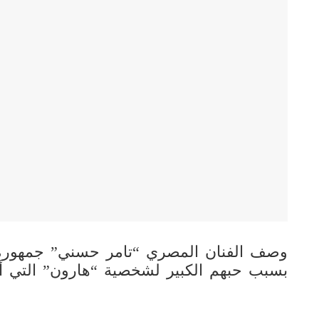
وصف الفنان المصري “تامر حسني” جمهوره ب
بسبب حبهم الكبير لشخصية “هارون” التي أدا