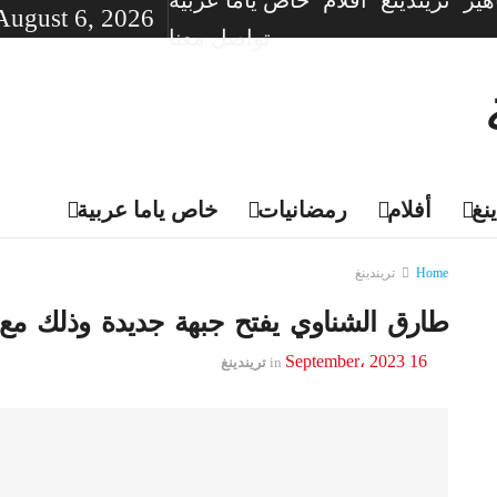
ير
تريندينغ
أفلام
خاص ياما عربية
August 6, 2026
تواصل معنا
نغ
أفلام
رمضانيات
خاص ياما عربية
Home
تريندينغ
طارق الشناوي يفتح جبهة جديدة وذلك مع.
16 September، 2023
in
تريندينغ