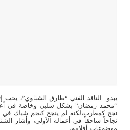
يبدو الناقد الفني “طارق الشناوي”، يحب إثا
“محمد رمضان” بشكل سلبي وخاصة في أعمال
نجح كمطرب،لكنه لم ينجح كنجم شباك في ال
نجاحاً ساحقاً في أعماله الأولى، وأشار الشن
موضوعات أفلامه.