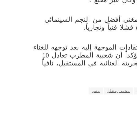
غني أفضل من النجم السينمائي
شلا فنياً وتجارياً.
دات الموجهة إليه بعد توجهه للغناء
وعدم التفرغ لمهنته الأصلية وهي التمثيل، مؤكداً أن شعبية المطرب تعادل 10
ربته الغنائية في المستقبل، نافياً
محمد رمضان
مصر