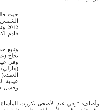
حيث قال
الشمس”:
2012
قادم لكن
وتابع حد
نجاح (عب
وفي عيد
(هارلي)
العمدة) م
وفشل فنيا
وأضاف: “وفي عيد الأضحى تكررت المأساة بفي
رغم تقديم قصة الأب الذي يحاول إنقاذ ابنه 