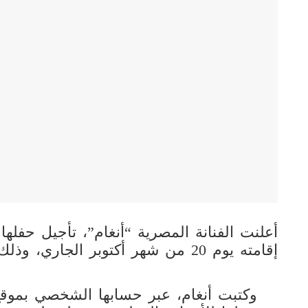
أعلنت الفنانة المصرية “أنغام”، تأجيل حفله
إقامته يوم 20 من شهر أكتوبر الجاري، وذلك تضامنًا مع الشعب الفلسطيني.
وكتبت أنغام، عبر حسابها الشخصي بموقع 