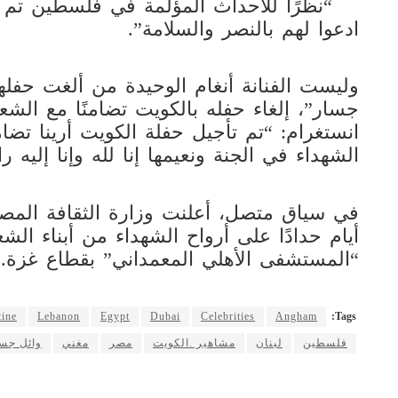
ادعوا لهم بالنصر والسلامة”.
وليست الفنانة أنغام الوحيدة من ألغت حفلها
جسار”، إلغاء حفله بالكويت تضامنًا مع ال
انستغرام: “تم تأجيل حفلة الكويت أرينا تضامن
الشهداء في الجنة ونعيمها إنا لله وإنا إليه ر
في سياق متصل، أعلنت وزارة الثقافة المصري
أيام حدادًا على أرواح الشهداء من أبناء 
“المستشفى الأهلي المعمداني” بقطاع غزة.
tine
Lebanon
Egypt
Dubai
Celebrities
Angham
Tags:
فلسطين
لبنان
مشاهير .الكويت
مصر
مغني
وائل جس