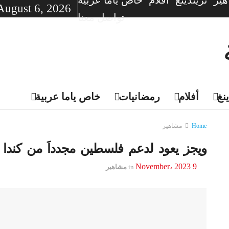
ير
تريندينغ
أفلام
خاص ياما عربية
August 6, 2026
تواصل معنا
نغ
أفلام
رمضانيات
خاص ياما عربية
Home
مشاهير
ويجز يعود لدعم فلسطين مجدداَ من كندا 
9 November، 2023
in
مشاهير