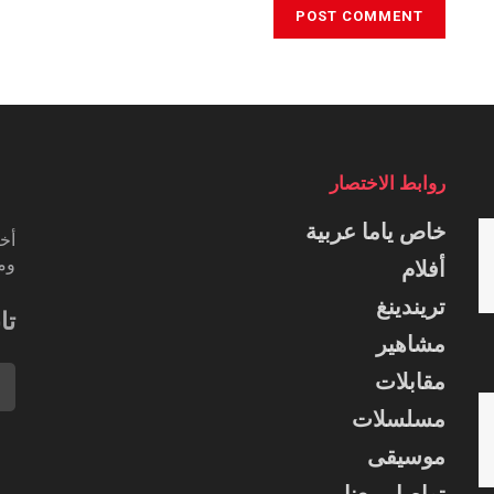
روابط الاختصار
خاص ياما عربية
أخب
ومس
أفلام
تريندينغ
تا
مشاهير
مقابلات
مسلسلات
موسيقى