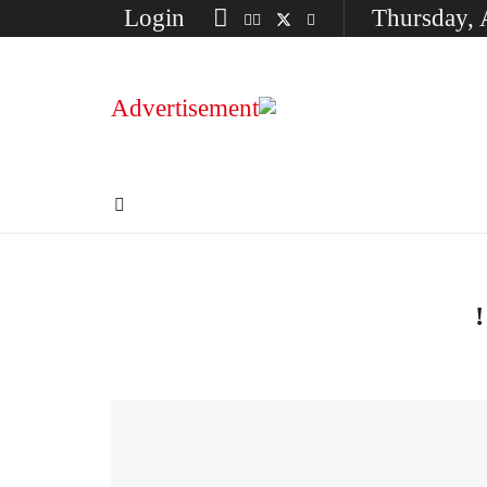
Login
Thursday, 
!