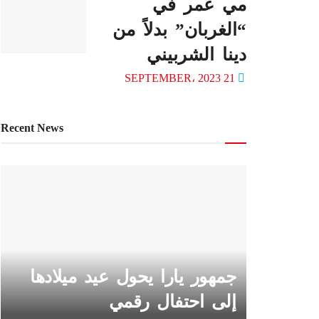
مي عمر في
“الغربان” بدلاً من
دينا الشربيني
21 SEPTEMBER، 2023
Recent News
جمهور يارا يحول عيد ميلادها
إلى احتفال رقمي