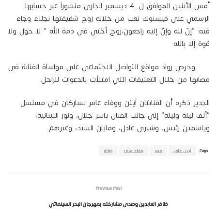
أمس الأثنين الموافق ل_4 ديسمبر الجاري منشوراً عبر حسابها
الرسمي على فيسبوك نعت من خلاله زوج شقيقتها نجلاء وجاء
فيه: “إنّ لله وإنّ إليه راجعون،زوج أختي في ذمة الله ” لا حول ولا
قوة إلا بالله
وحرص رواد مواقع التواصل الاجتماعي على مواساة الفنانة في
مصابها من خلال التعليقات التي امتلأت بالدعوات للراحل.
الجدير ذكره أن الفنانتان آيتن ووفاء عامر تشاركان في مسلسل
“ألف ليلة وليلة” إلى جانب الفنان ياسر جلال، ونور اللبنانية،
وياسمين رئيس، وشيري عادل، ومايان السيد، وغيرهم.
Tags:
آيتن عامر
مصر
وفاء عامر
وفاة
Previous Post
ظافر العابدين وصدى مشاركته بمهرجان البحر السينمائي