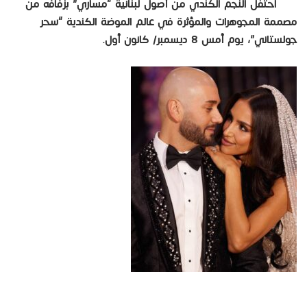
احتفل النجم الكندي من أصول لبنانية “مساري” بزفافه من
مصممة المجوهرات والمؤثرة في عالم الموضة الكندية “سحر
جولستاني”، يوم أمس 8 ديسمبر/ كانون أول.