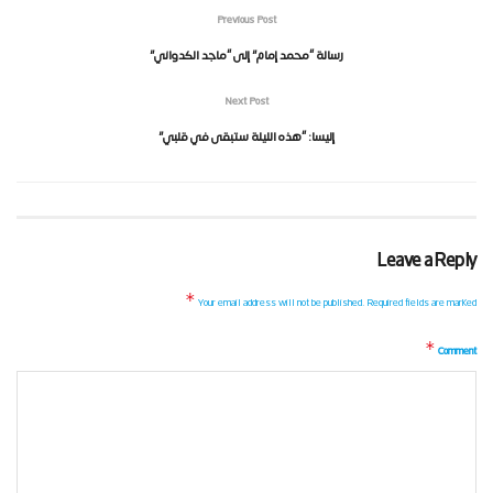
Previous Post
رسالة “محمد إمام” إلى “ماجد الكدواني”
Next Post
إليسا: “هذه الليلة ستبقى في قلبي”
Leave a Reply
*
Your email address will not be published.
Required fields are marked
*
Comment