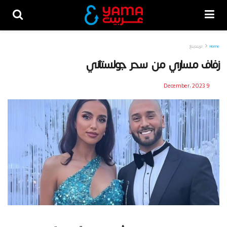
Home
تريندينغ
زفاف مساري من سحر جولستاني
9 December، 2023